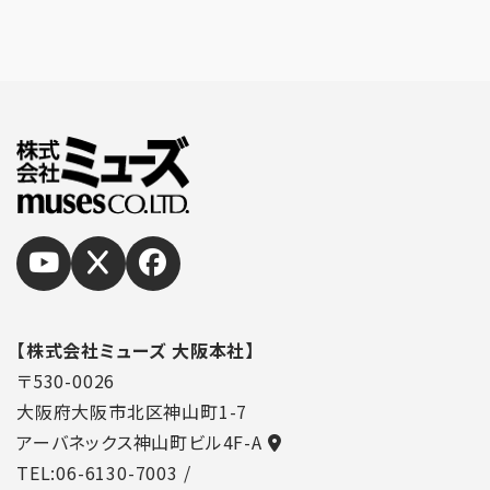
機能や更新情報、キャンペーン情報などをメー
ル送付によるご案内。
ユーザーが利用しているサービスのメンテナン
スなど、必要に応じたご連絡をするため。
利用規約に違反したユーザーの特定、その他不
正不当な目的でサービスを利用したユーザー
の特定をし、ご利用をお断りするため。
個人情報の利用目的は、変更前後の関連性に
ついて合理性が認められる場合に限って変更す
るものとします。
個人情報の利用目的について変更を行った際
は、変更後の目的について当社所定の方法によ
ってユーザーに通知し、加えてWebサイト上に
も公表するものとします。
■第3条（個人情報の管理と保護）
【株式会社ミューズ 大阪本社】
個人情報の管理は、厳重に行うこととし、次に掲げる
〒530-0026
場合を除き、ご本人の同意がない限り、第三者に対
大阪府大阪市北区神山町1-7
しデータを開示・提供することはいたしません。また、
アーバネックス神山町ビル4F-A
安全性を考慮し、個人情報への不正アクセス、個人
TEL:06-6130-7003
/
情報の紛失、破壊、改ざん及び漏えい等のリスクに対