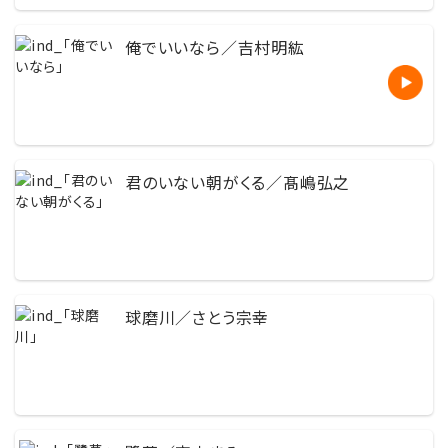
俺でいいなら／吉村明紘
君のいない朝がくる／髙嶋弘之
球磨川／さとう宗幸