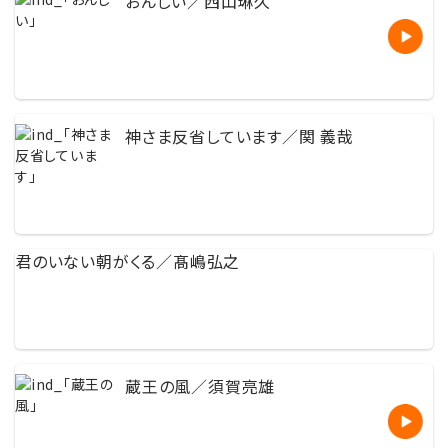
おんじい／西山琳久
神さま反省しています／関 義哉
君のいない朝がくる／髙嶋弘之
蔵王の風／須賀亮雄