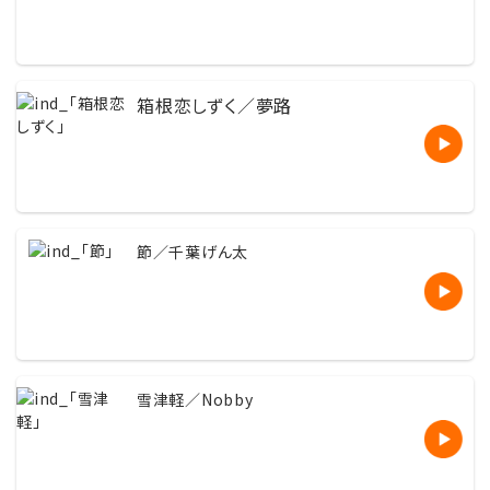
箱根恋しずく／夢路
節／千葉げん太
雪津軽／Nobby