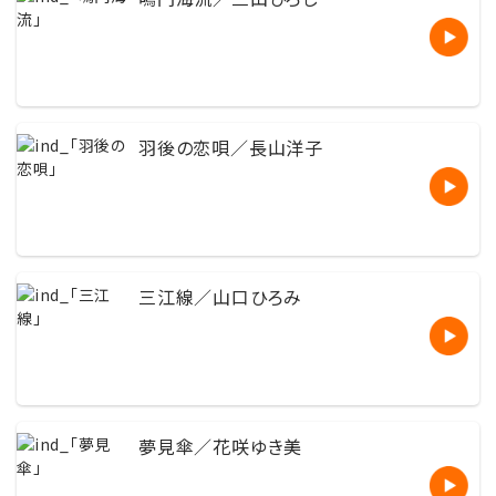
羽後の恋唄／長山洋子
三江線／山口ひろみ
夢見傘／花咲ゆき美