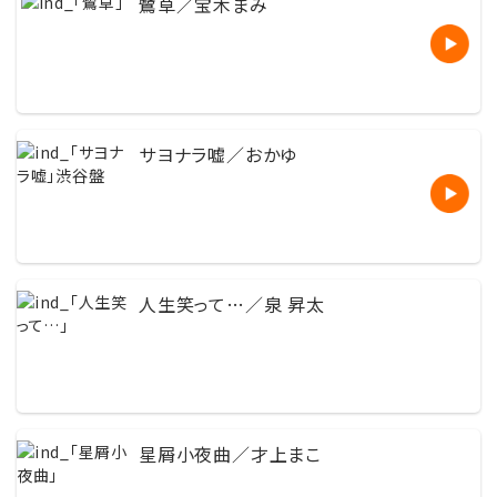
鷺草／宝木まみ
サヨナラ嘘／おかゆ
人生笑って…／泉 昇太
星屑小夜曲／才上まこ