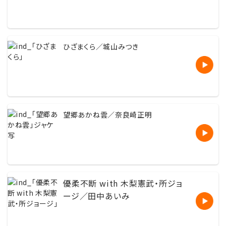
ひざまくら／城山みつき
望郷あかね雲／奈良崎正明
優柔不断 with 木梨憲武・所ジョ
ージ／田中あいみ