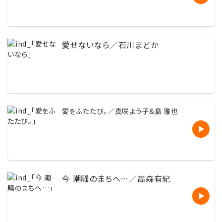
愛せないなら／石川まどか
愛をふたたび。／真咲よう子&島 雅也
今 潮騒のまちへ…／高森有紀