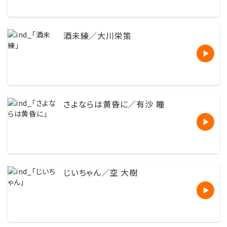
酒未練／大川栄策
さよならは黄昏に／有沙 瞳
じいちゃん／空 大樹