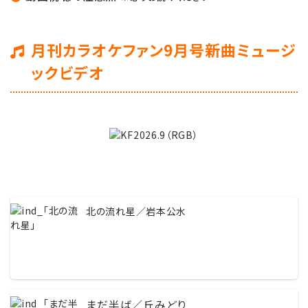
月刊カラオケファン9月号新曲ミュージ
ックビデオ
北の流れ星／岩本公水
まだ半ば／丘みどり