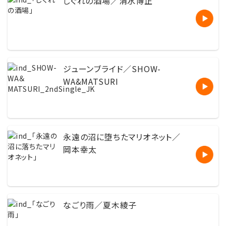
しぐれの酒場／清水博正
ジューンブライド／SHOW-
WA&MATSURI
永遠の沼に堕ちたマリオネット／
岡本幸太
なごり雨／夏木綾子