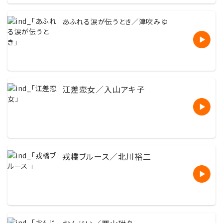
あふれる涙が伝うとき／津吹みゆ
江差恋女／入山アキ子
戎橋ブルース／北川裕二