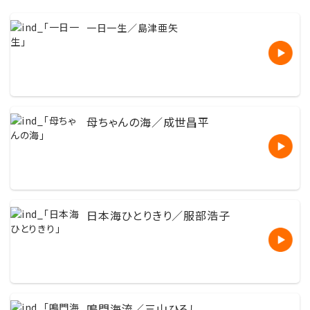
一日一生／島津亜矢
母ちゃんの海／成世昌平
日本海ひとりきり／服部浩子
鳴門海流／三山ひろし