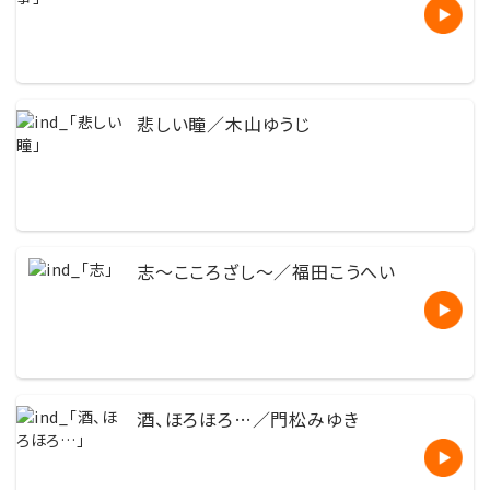
悲しい瞳／木山ゆうじ
志〜こころざし〜／福田こうへい
酒、ほろほろ…／門松みゆき