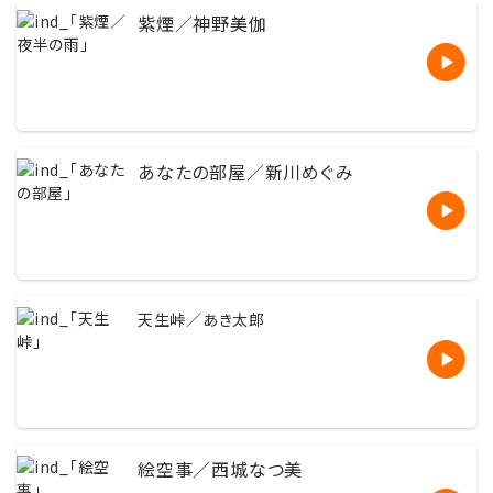
紫煙／神野美伽
あなたの部屋／新川めぐみ
天生峠／あき太郎
絵空事／西城なつ美