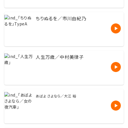
ちりぬるを／市川由紀乃
人生万歳／中村美律子
あばよ さよなら／大江 裕