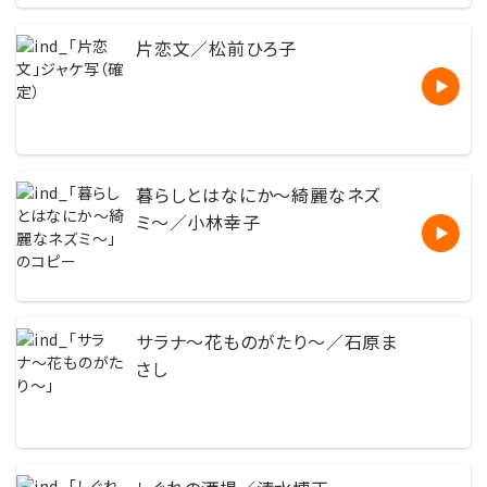
片恋文／松前ひろ子
暮らしとはなにか〜綺麗なネズ
ミ〜／小林幸子
サラナ〜花ものがたり〜／石原ま
さし