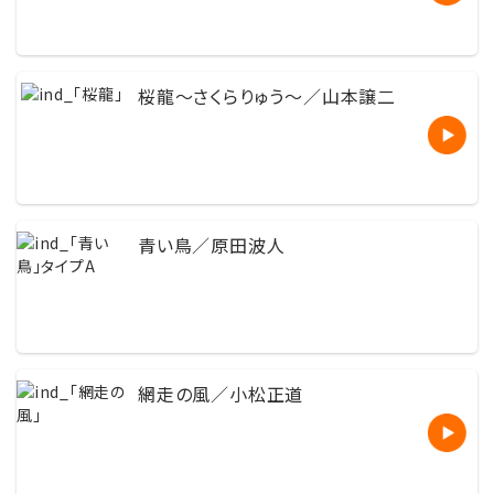
桜龍〜さくらりゅう〜／山本譲二
青い鳥／原田波人
網走の風／小松正道