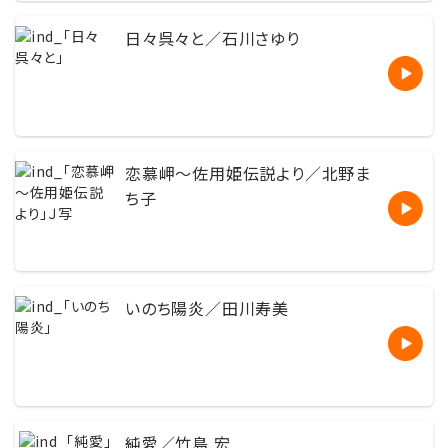
日々呉々と／石川さゆり
恋慕岬〜佐用姫伝説より／北野ま
ち子
いのち陽炎／田川寿美
純愛／竹島 宏