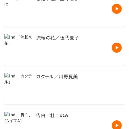
流転の花／伍代夏子
カクテル／川野夏美
告白／杜このみ