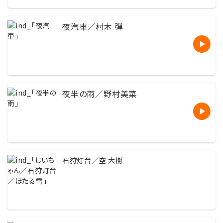
夜汽車／村木 弾
夜半の雨／野村美菜
石狩灯台／空 大樹