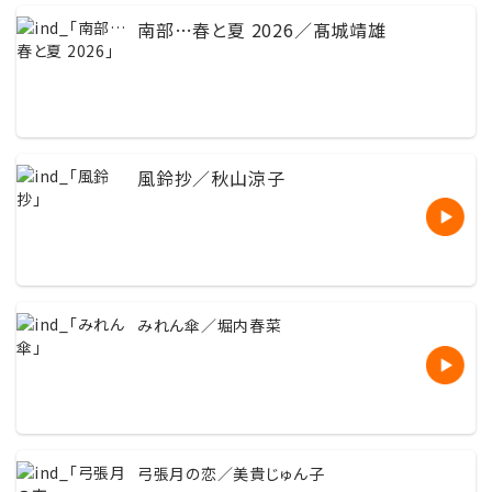
南部…春と夏 2026／髙城靖雄
風鈴抄／秋山涼子
みれん傘／堀内春菜
弓張月の恋／美貴じゅん子