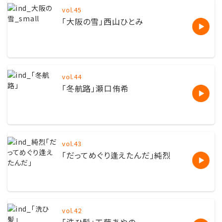
vol.45
「大阪の雪」西山ひとみ
vol.44
「冬航路」瀬口侑希
vol.43
「だってめぐり
逢
えたんだ」純烈
vol.42