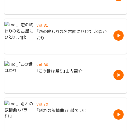
vol.81
「恋の終わりの名古屋にひとり」水森か
おり
vol.80
「この世は祭り
」山内惠介
vol.79
「
別れの叙情曲」山崎ていじ