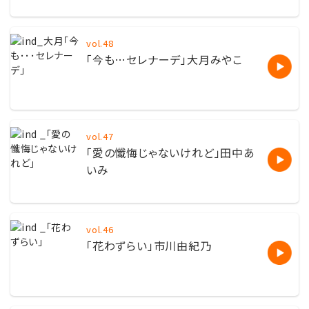
vol.48
「今も…セレナーデ」大月みやこ
vol.47
「愛の懺悔じゃないけれど」田中あ
いみ
vol.46
「花わずらい」市川由紀乃