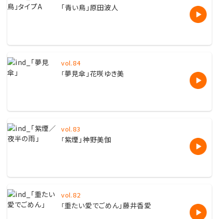
「
青い鳥」原田波人
vol.84
夢見傘」花咲ゆき美
「
vol.83
紫煙」神野美伽
「
vol.82
重たい愛でごめん」藤井香愛
「