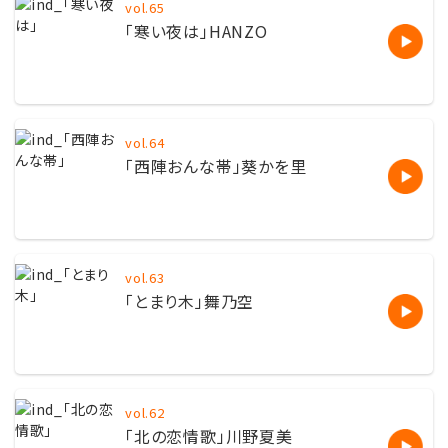
vol.65
「寒い夜は」HANZO
vol.64
「西陣おんな帯」葵かを里
vol.63
「とまり木」舞乃空
vol.62
「北の恋情歌」川野夏美