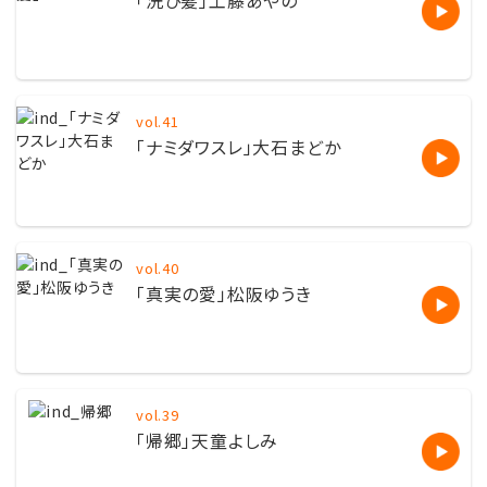
「洗ひ髪」工藤あやの
vol.41
「ナミダワスレ」大石まどか
vol.40
「真実の愛」松阪ゆうき
vol.39
「帰郷」天童よしみ