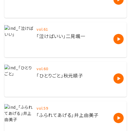
vol.61
「泣けばいい」二見颯一
vol.60
「ひとりごと」秋元順子
vol.59
「ふられてあげる」井上由美子