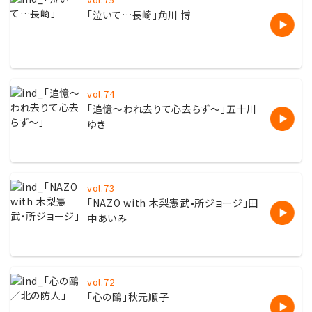
「泣いて…長崎」角川 博
vol.74
「
追憶〜われ去りて心去らず〜」五十川
ゆき
vol.73
「
NAZO with 木梨憲武•所ジョージ」田
中あいみ
vol.72
「
心の鷗」秋元順子