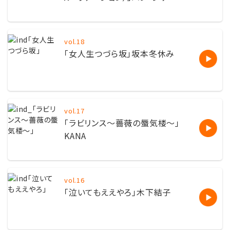
vol.18
「
女人生つづら坂
」坂本冬休み
vol.17
「
ラビリンス～薔薇の蜃気楼～
」
KANA
vol.16
「泣いてもええやろ」木下結子