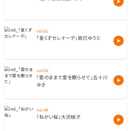
vol.51
「星くずセレナーデ」辰巳ゆうと
vol.50
「愛のままで愛を眠らせて」五十川
ゆき
vol.49
「ねがい桜」大沢桃子