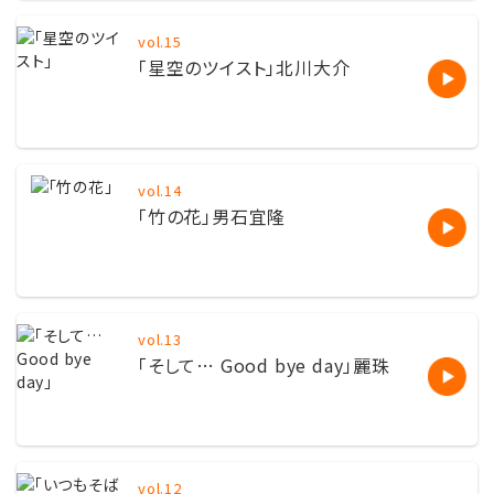
vol.15
「星空のツイスト」北川大介
vol.14
「竹の花」男石宜隆
vol.13
「そして… Good bye day」麗珠
vol.12