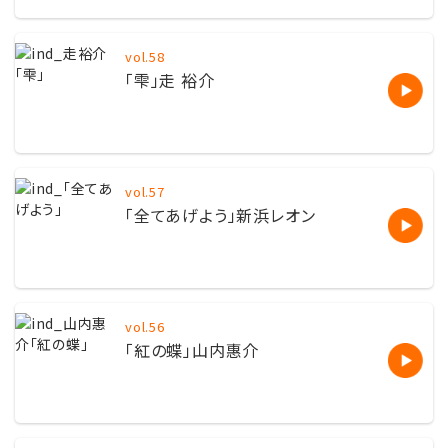
vol.58
「雫」走 裕介
vol.57
「全てあげよう」新浜レオン
vol.56
「紅の蝶」山内惠介