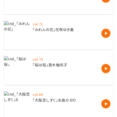
vol.71
「
みれんの花」花咲ゆき美
vol.70
「
桜は桜」真木柚布子
vol.69
「
大阪恋しずく」水森かおり