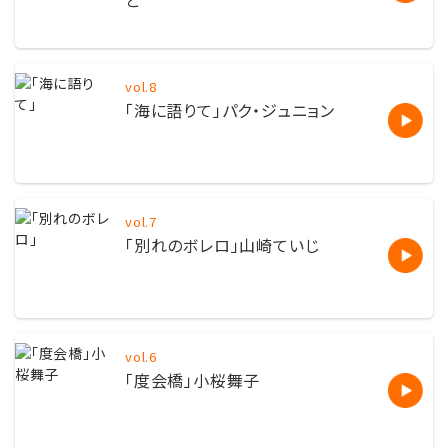
と
vol.8
「海に語りて」パク・ジュニョン
vol.7
「別れのボレロ」山崎ていじ
vol.6
「度会橋」小桜舞子