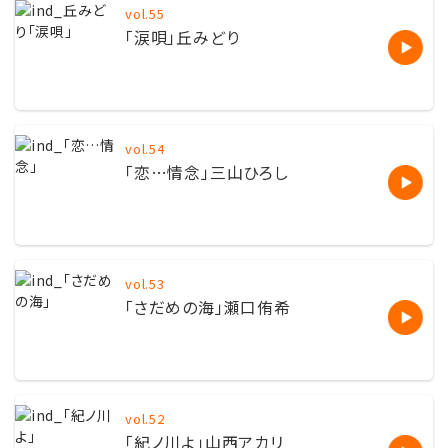
vol.55
「涙唄」丘みどり
vol.54
「恋…情念」三山ひろし
vol.53
「さだめの海」瀬口侑希
vol.52
「紀ノ川よ」山西アカリ