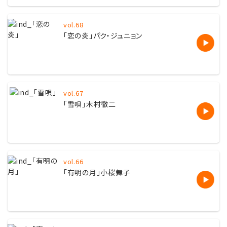
vol.68
「
恋の炎」パク・ジュニョン
vol.67
「
雪唄
」
木村徹二
vol.66
「有明の月」小桜舞子