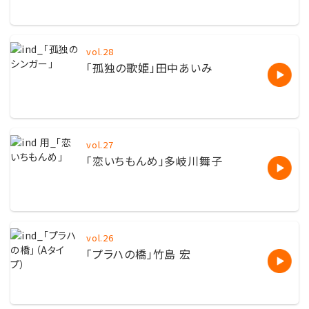
vol.28
「孤独の歌姫」田中あいみ
vol.27
「恋いちもんめ」多岐川舞子
vol.26
「プラハの橋」竹島 宏