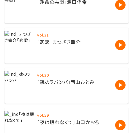
「運命の悪戯」瀬口侑希
vol.31
「悲恋」まつざき幸介
vol.30
「魂のラバンバ」西山ひとみ
vol.29
「夜は眠れなくて」山口かおる