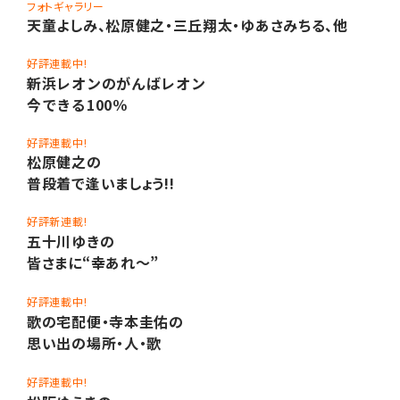
フォトギャラリー
天童よしみ、松原健之・三丘翔太・ゆあさみちる、他
好評連載中!
新浜レオンのがんばレオン
今できる100％
好評連載中!
松原健之の
普段着で逢いましょう!!
好評新連載!
五十川ゆきの
皆さまに“幸あれ〜”
好評連載中!
歌の宅配便・寺本圭佑の
思い出の場所・人・歌
好評連載中!