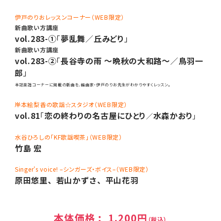
伊戸のりおレッスンコーナー（WEB限定）
新曲歌い方講座
vol.283-①
「
夢乱舞
／
丘みどり
」
新曲歌い方講座
vol.283-②
「
長谷寺の雨 ～晩秋の大和路～
／
鳥羽一
郎
」
本誌楽譜コーナーに掲載の新曲を、
編曲家・伊戸のりお先生がわかりやすくレッスン。
岸本絵梨香の歌謡☆スタジオ（WEB限定）
vol.81
「
恋の終わりの名古屋にひとり
水森かおり
／
」
水谷ひろしの「KF歌謡喫茶」（WEB限定）
竹島 宏
Singer's voice! –シンガーズ・ボイス–（WEB限定）
原田悠里、若山かずさ、平山花羽
本体価格 :
1,200円
（税込）