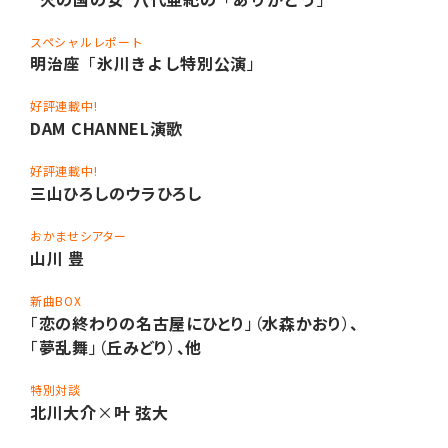
スペシャルレポート
明治座
「
氷川きよし特別公演
」
好評連載中!
DAM CHANNEL演歌
好評連載中!
三山ひろしのウラひろし
おかませシアター
山川 豊
新曲BOX
「
恋の終わりの名古屋にひとり
」（
水森かおり
）
、
「
夢乱舞
」（
丘みどり
）
、他
特別対談
北川大介
×
叶 弦大