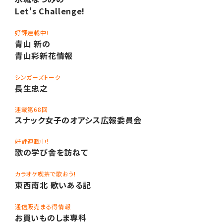
Let's Challenge!
好評連載中!
青山 新の
青山彩新花情報
シンガーズトーク
長生忠之
連載第68回
スナック女子のオアシス広報委員会
好評連載中!
歌の学び舎を訪ねて
カラオケ喫茶で歌おう!
東西南北 歌いある記
通信販売まる得情報
お買いものしま専科