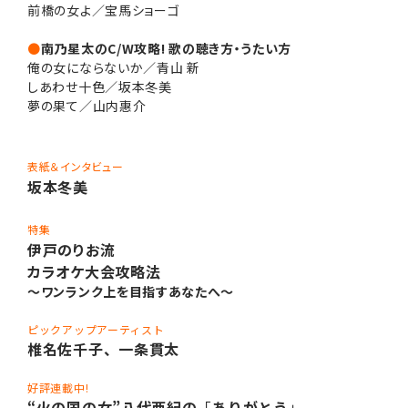
前橋の女よ／宝馬ショーゴ
●
南乃星太のC/W攻略! 歌の聴き方・うたい方
俺の女にならないか／青山 新
しあわせ十色／坂本冬美
夢の果て／山内惠介
表紙＆インタビュー
坂本冬美
特集
伊戸のりお
流
カラオケ大会攻略法
～ワンランク上を目指すあなたへ～
ピックアップアーティスト
椎名佐千子、一条貫太
好評連載中!
“火の国の女”八代亜紀の
「
ありがとう
」