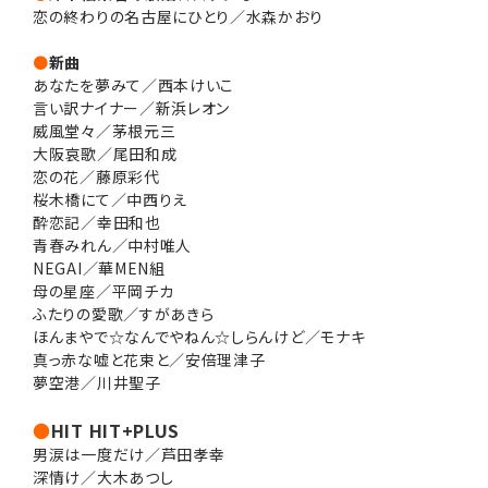
恋の終わりの名古屋にひとり／水森かおり
●
新曲
あなたを夢みて／西本けいこ
言い訳ナイナー／新浜レオン
威風堂々／茅根元三
大阪哀歌／尾田和成
恋の花／藤原彩代
桜木橋にて／中西りえ
酔恋記／幸田和也
青春みれん／中村唯人
NEGAI／華MEN組
母の星座／平岡チカ
ふたりの愛歌／すがあきら
ほんまやで☆なんでやねん☆しらんけど／モナキ
真っ赤な嘘と花束と／安倍理津子
夢空港／川井聖子
●
HIT HIT+PLUS
男涙は一度だけ／芦田孝幸
深情け／大木あつし