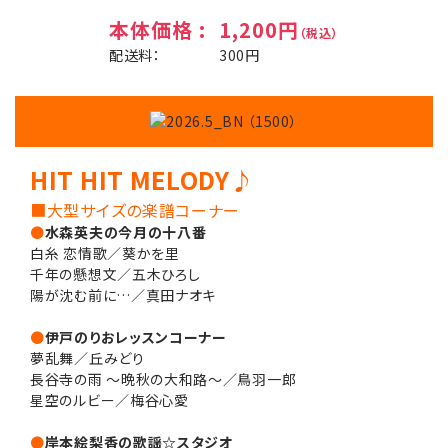
本体価格 :
1,200円
（税込）
配送料：
300円
HIT HIT MELODY♪
■大型サイズの楽譜コーナー
●
水森英夫の今月の十八番
白糸 恋情歌／葵かを里
千年の懸想文／五木ひろし
陽が沈む前に…／真田ナオキ
●
伊戸のりおレッスンコーナー
夢乱舞／丘みどり
長谷寺の雨 〜晩秋の大和路〜／鳥羽一郎
星空のルビー／梅谷心愛
●
岸本絵梨香の歌謡☆スタジオ