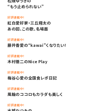
松阪ゆうきの
“もう止められない”
好評連載中!
紅白愛好家・三丘翔太の
あの回、この歌、名場面
好評連載中!
藤井香愛の“kawai”くなりたい!
好評連載中!
木村徹二のNice Play
好評連載中!
梅谷心愛の全国食レポ日記
好評連載中!
風輪のココロもカラダも美しく
好評連載中!
水城なつみの